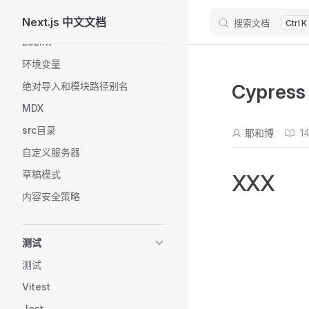
TypeScript
Next.js 中文文档
搜索文档
Skip to content
K
ESLint
环境变量
绝对导入和模块路径别名
Cypress
MDX
src目录
耶和博
1
自定义服务器
草稿模式
XXX
内容安全策略
测试
测试
Vitest
Jest