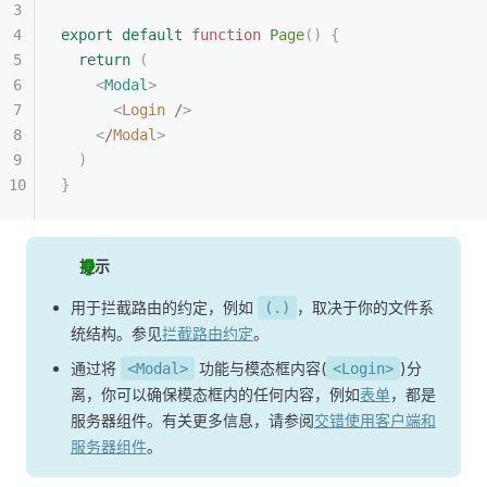
export
 default
 function
 Page
()
 {
  return
 (
    <
Modal
>
      <
Login
 /
>
    <
/
Modal
>
  )
}
提示
用于拦截路由的约定，例如
，取决于你的文件系
(.)
统结构。参见
拦截路由约定
。
通过将
功能与模态框内容(
)分
<Modal>
<Login>
离，你可以确保模态框内的任何内容，例如
表单
，都是
服务器组件。有关更多信息，请参阅
交错使用客户端和
服务器组件
。