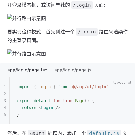
开登录模态框，或访问单独的
页面:
/login
要实现这种模式，首先创建一个
路由来渲染你
/login
的
主
登录页面。
app/login/page.tsx
app/login/page.js
import
 {
 Login
 }
 from
 '
@/app/ui/login
'
export
 default
 function
 Page
()
 {
  return
 <
Login
 /
>
}
然后，在
插槽内，添加一个
文
@auth
default.js