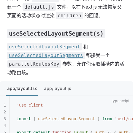
建一个
文件，以在 Next.js 无法恢复父
default.js
页面的活动状态时渲染
的回退。
children
useSelectedLayoutSegment(s)
和
useSelectedLayoutSegment
都接受一个
useSelectedLayoutSegments
参数，允许你读取插槽内的活
parallelRoutesKey
动路由段。
app/layout.tsx
app/layout.js
'
use client
'
import
 {
 useSelectedLayoutSegment
 }
 from
 '
next/na
export
 default
 function
 Layout
({
 auth
 }: { 
auth
: 