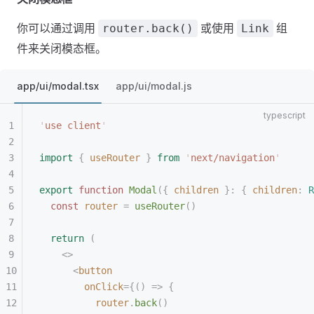
你可以通过调用
或使用
组
router.back()
Link
件来关闭模态框。
app/ui/modal.tsx
app/ui/modal.js
'
use client
'
import
 {
 useRouter
 }
 from
 '
next/navigation
'
export
 function
 Modal
({
 children
 }: { 
children
: 
R
  const 
router
 =
 useRouter
()
  return
 (
    <>
      <
button
        onClick
={() => {
          router
.
back
()