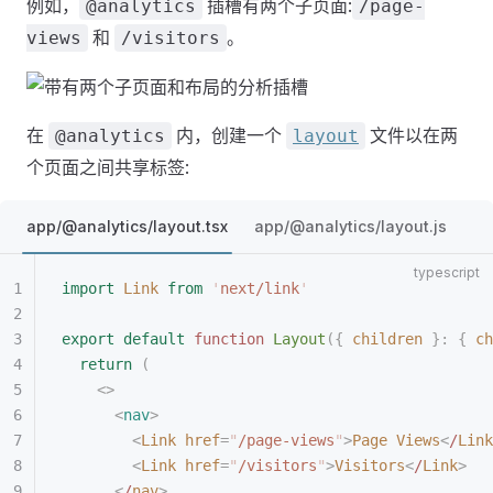
例如，
插槽有两个子页面:
@analytics
/page-
和
。
views
/visitors
在
内，创建一个
文件以在两
@analytics
layout
个页面之间共享标签:
app/@analytics/layout.tsx
app/@analytics/layout.js
import
 Link
 from
 '
next/link
'
export
 default
 function
 Layout
({
 children
 }: { 
ch
  return
 (
    <>
      <
nav
>
        <
Link
 href
=
"
/page-views
"
>
Page
 Views
<
/
Link
        <
Link
 href
=
"
/visitors
"
>
Visitors
<
/
Link
>
      <
/
nav
>