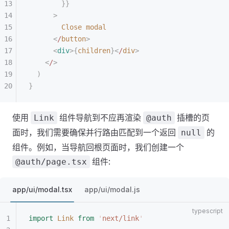
        }}
      >
        Close
 modal
      <
/
button
>
      <
div
>{
children
}<
/
div
>
    <
/
>
  )
}
使用
组件导航到不应再渲染
插槽的页
Link
@auth
面时，我们需要确保并行路由匹配到一个返回
的
null
组件。例如，当导航回根页面时，我们创建一个
组件:
@auth/page.tsx
app/ui/modal.tsx
app/ui/modal.js
import
 Link
 from
 '
next/link
'