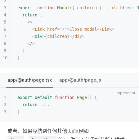
export
 function
 Modal
({
 children
 }: { 
children
: 
R
  return
 (
    <>
      <
Link
 href
=
"
/
"
>
Close
 modal
<
/
Link
>
      <
div
>{
children
}<
/
div
>
    <
/
>
  )
}
app/@auth/page.tsx
app/@auth/page.js
export
 default
 function
 Page
()
 {
  return
 '
...
'
}
或者，如果导航到任何其他页面(例如