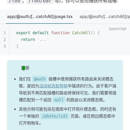
，
等)，你可以使用捕获所有插槽:
/foo
/foo/bar
app/@auth/[...catchAll]/page.tsx
app/@auth/[...catchAll]/
export
 default
 function
 CatchAll
()
 {
  return
 '
...
'
}
提示
我们在
插槽中使用捕获所有路由来关闭模态
@auth
框，是因为
活动状态和导航
中描述的行为。由于客户端
导航到不再匹配插槽的路由将保持可见，我们需要将插
槽匹配到一个返回
的路由以关闭模态框。
null
其他示例可能包括在图库中打开照片模态框，同时还有
一个单独的
页面，或在侧边模态框中
/photo/[id]
打开购物车。