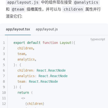
中的组件现在接受
app/layout.js
@analytics
和
插槽属性，并可以与
属性并行
@team
children
渲染它们:
app/layout.tsx
app/layout.js
export
 default
 function
 Layout
({
  children
，
  team
，
  analytics
，
}: {
  children
: 
React
.
ReactNode
  analytics
: 
React
.
ReactNode
  team
: 
React
.
ReactNode
})
 {
  return
 (
    <>
      {
children
}