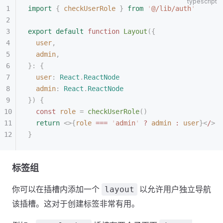
import
 {
 checkUserRole
 }
 from
 '
@/lib/auth
'
export
 default
 function
 Layout
({
  user
,
  admin
,
}: {
  user
: 
React
.
ReactNode
  admin
: 
React
.
ReactNode
})
 {
  const 
role
 =
 checkUserRole
()
  return
 <>{
role
 ===
 '
admin
'
 ?
 admin
 :
 user
}<
/
>
}
标签组
你可以在插槽内添加一个
以允许用户独立导航
layout
该插槽。这对于创建标签非常有用。