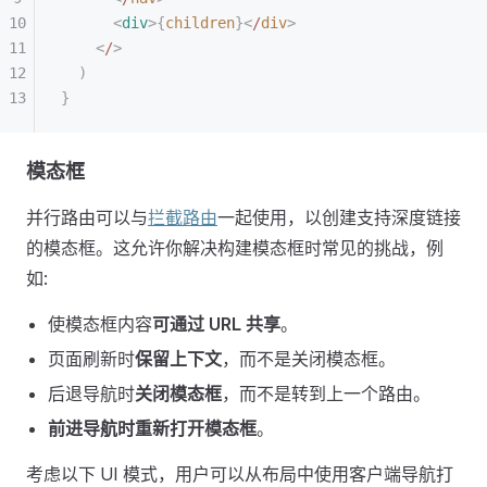
      <
div
>{
children
}<
/
div
>
    <
/
>
  )
}
模态框
并行路由可以与
拦截路由
一起使用，以创建支持深度链接
的模态框。这允许你解决构建模态框时常见的挑战，例
如:
使模态框内容
可通过 URL 共享
。
页面刷新时
保留上下文
，而不是关闭模态框。
后退导航时
关闭模态框
，而不是转到上一个路由。
前进导航时重新打开模态框
。
考虑以下 UI 模式，用户可以从布局中使用客户端导航打