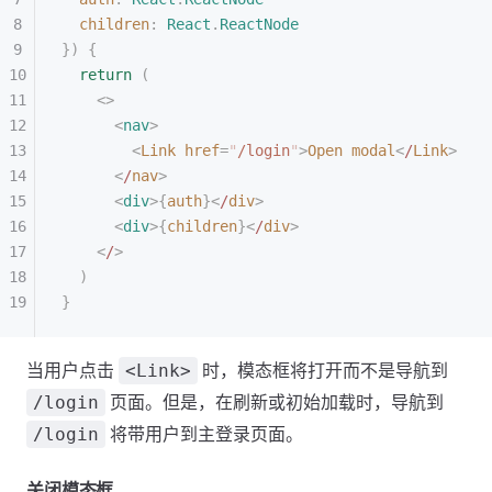
  children
: 
React
.
ReactNode
})
 {
  return
 (
    <>
      <
nav
>
        <
Link
 href
=
"
/login
"
>
Open
 modal
<
/
Link
>
      <
/
nav
>
      <
div
>{
auth
}<
/
div
>
      <
div
>{
children
}<
/
div
>
    <
/
>
  )
}
当用户点击
时，模态框将打开而不是导航到
<Link>
页面。但是，在刷新或初始加载时，导航到
/login
将带用户到主登录页面。
/login
关闭模态框