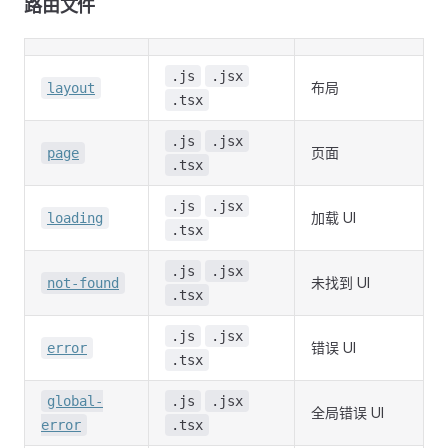
路由文件
.js
.jsx
布局
layout
.tsx
.js
.jsx
页面
page
.tsx
.js
.jsx
加载 UI
loading
.tsx
.js
.jsx
未找到 UI
not-found
.tsx
.js
.jsx
错误 UI
error
.tsx
global-
.js
.jsx
全局错误 UI
error
.tsx