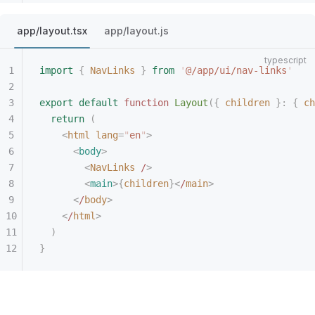
app/layout.tsx
app/layout.js
import
 {
 NavLinks
 }
 from
 '
@/app/ui/nav-links
'
export
 default
 function
 Layout
({
 children
 }: { 
ch
  return
 (
    <
html
 lang
=
"
en
"
>
      <
body
>
        <
NavLinks
 /
>
        <
main
>{
children
}<
/
main
>
      <
/
body
>
    <
/
html
>
  )
}