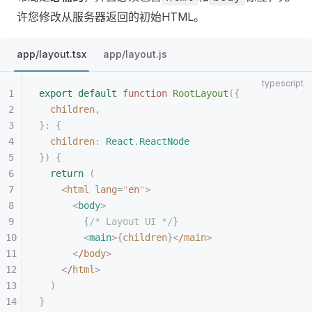
许您修改从服务器返回的初始HTML。
app/layout.tsx
app/layout.js
export
 default
 function
 RootLayout
({
  children
,
}: {
  children
: 
React
.
ReactNode
})
 {
  return
 (
    <
html
 lang
=
"
en
"
>
      <
body
>
        {
/* Layout UI */
}
        <
main
>{
children
}<
/
main
>
      <
/
body
>
    <
/
html
>
  )
}