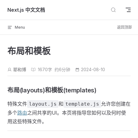
Skip to content
Next.js 中文文档
Menu
返回顶部
布局和模板
耶和博
1670字
约6分钟
2024-08-10
布局(layouts)和模板(templates)
特殊文件
和
允许您创建在
layout.js
template.js
多个
路由
之间共享的UI。本页将指导您如何以及何时使
用这些特殊文件。