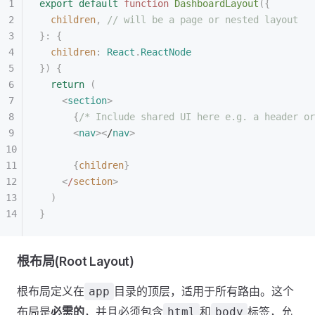
export
 default
 function
 DashboardLayout
({
  children
,
 // will be a page or nested layout
}: {
  children
: 
React
.
ReactNode
})
 {
  return
 (
    <
section
>
      {
/* Include shared UI here e.g. a header or
      <
nav
><
/
nav
>
      {
children
}
    <
/
section
>
  )
}
根布局(Root Layout)
根布局定义在
目录的顶层，适用于所有路由。这个
app
布局是
必需的
，并且必须包含
和
标签，允
html
body