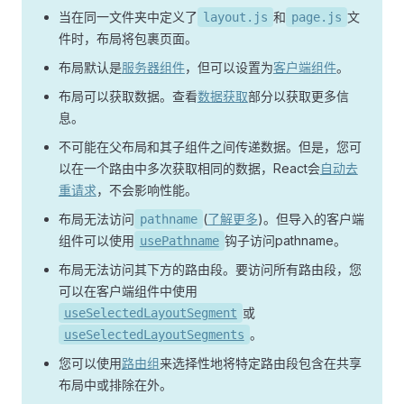
当在同一文件夹中定义了
和
文
layout.js
page.js
件时，布局将包裹页面。
布局默认是
服务器组件
，但可以设置为
客户端组件
。
布局可以获取数据。查看
数据获取
部分以获取更多信
息。
不可能在父布局和其子组件之间传递数据。但是，您可
以在一个路由中多次获取相同的数据，React会
自动去
重请求
，不会影响性能。
布局无法访问
(
了解更多
)。但导入的客户端
pathname
组件可以使用
钩子访问pathname。
usePathname
布局无法访问其下方的路由段。要访问所有路由段，您
可以在客户端组件中使用
或
useSelectedLayoutSegment
。
useSelectedLayoutSegments
您可以使用
路由组
来选择性地将特定路由段包含在共享
布局中或排除在外。