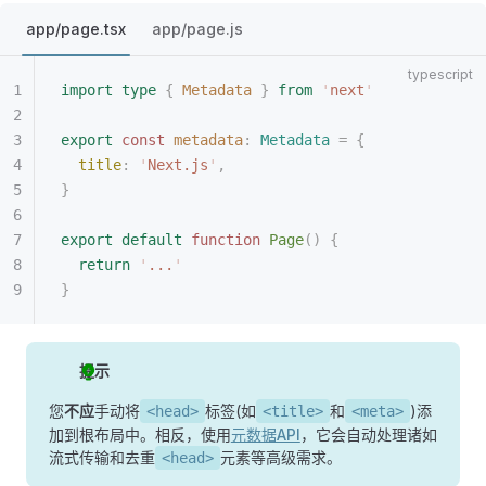
app/page.tsx
app/page.js
import
 type
 {
 Metadata
 }
 from
 '
next
'
export
 const 
metadata
: 
Metadata
 =
 {
  title
: 
'
Next.js
'
,
}
export
 default
 function
 Page
()
 {
  return
 '
...
'
}
提示
您
不应
手动将
标签(如
和
)添
<head>
<title>
<meta>
加到根布局中。相反，使用
元数据API
，它会自动处理诸如
流式传输和去重
元素等高级需求。
<head>