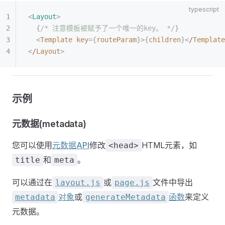
<
Layout
>
  {
/* 注意模板被赋予了一个唯一的key。 */
}
  <
Template
 key
={
routeParam
}>{
children
}<
/
Template
<
/
Layout
>
示例
元数据(metadata)
您可以使用
元数据API
修改
HTML元素，如
<head>
和
。
title
meta
可以通过在
或
文件中导出
layout.js
page.js
对象
或
函数
来定义
metadata
generateMetadata
元数据。