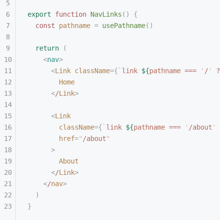
export
 function
 NavLinks
()
 {
  const 
pathname
 =
 usePathname
()
  return
 (
    <
nav
>
      <
Link
 className
={
`
link 
${
pathname 
===
 '
/
'
 ?
        Home
      <
/
Link
>
      <
Link
        className
={
`
link 
${
pathname 
===
 '
/about
'
 
        href
=
"
/about
"
      >
        About
      <
/
Link
>
    <
/
nav
>
  )
}