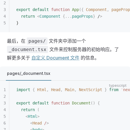
export
 default
 function
 App
({
 Component
,
 pageProp
  return
 <
Component
 {...
pageProps
}
 /
>
}
最后，在
文件夹中添加一个
pages/
文件来控制服务器的初始响应。了
_document.tsx
解更多关于
自定义 Document 文件
的信息。
pages/_document.tsx
import
 {
 Html
,
 Head
,
 Main
,
 NextScript
 }
 from
 '
nex
export
 default
 function
 Document
()
 {
  return
 (
    <
Html
>
      <
Head
 /
>
      <
body
>