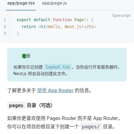
app/page.tsx
app/page.js
export
 default
 function
 Page
()
 {
  return
 <
h1
>
Hello
,
 Next
.
js
!
<
/
h1
>
}
提示
如果你忘记创建
，当你运行开发服务器时，
layout.tsx
Next.js 将会自动创建此文件。
了解更多关于
使用 App Router
的信息。
目录（可选）
pages
如果你更喜欢使用 Pages Router 而不是 App Router，
你可以在项目的根目录下创建一个
目录。
pages/