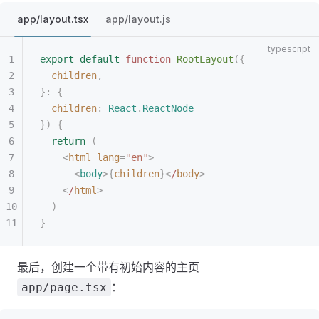
app/layout.tsx
app/layout.js
export
 default
 function
 RootLayout
({
  children
,
}: {
  children
: 
React
.
ReactNode
})
 {
  return
 (
    <
html
 lang
=
"
en
"
>
      <
body
>{
children
}<
/
body
>
    <
/
html
>
  )
}
最后，创建一个带有初始内容的主页
：
app/page.tsx