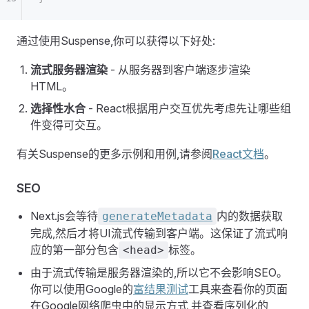
通过使用Suspense,你可以获得以下好处:
流式服务器渲染
- 从服务器到客户端逐步渲染
HTML。
选择性水合
- React根据用户交互优先考虑先让哪些组
件变得可交互。
有关Suspense的更多示例和用例,请参阅
React文档
。
SEO
Next.js会等待
内的数据获取
generateMetadata
完成,然后才将UI流式传输到客户端。这保证了流式响
应的第一部分包含
标签。
<head>
由于流式传输是服务器渲染的,所以它不会影响SEO。
你可以使用Google的
富结果测试
工具来查看你的页面
在Google网络爬虫中的显示方式,并查看序列化的