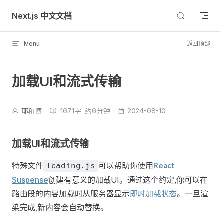
Skip to content
Next.js 中文文档
Menu
返回顶部
加载UI和流式传输
耶和博
1671字
约6分钟
2024-08-10
加载UI和流式传输
特殊文件
可以帮助你使用
React
loading.js
Suspense
创建有意义的加载UI。通过这个约定,你可以在
路由段的内容加载时从服务器显示
即时加载状态
。一旦渲
染完成,新内容会自动替换。