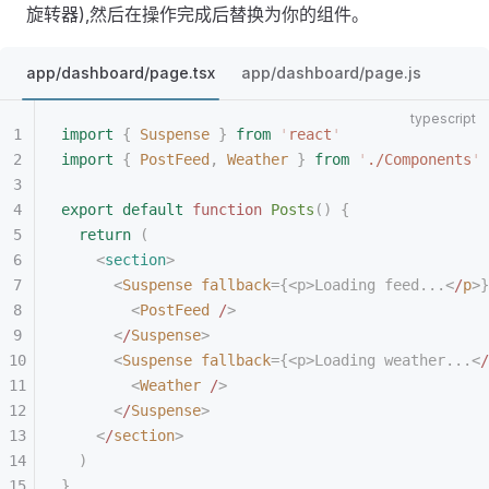
旋转器),然后在操作完成后替换为你的组件。
app/dashboard/page.tsx
app/dashboard/page.js
import
 {
 Suspense
 }
 from
 '
react
'
import
 {
 PostFeed
,
 Weather
 }
 from
 '
./Components
'
export
 default
 function
 Posts
()
 {
  return
 (
    <
section
>
      <
Suspense
 fallback
={<p>Loading feed...<
/
p
>}
        <
PostFeed
 /
>
      <
/
Suspense
>
      <
Suspense
 fallback
={<p>Loading weather...<
/
        <
Weather
 /
>
      <
/
Suspense
>
    <
/
section
>
  )
}